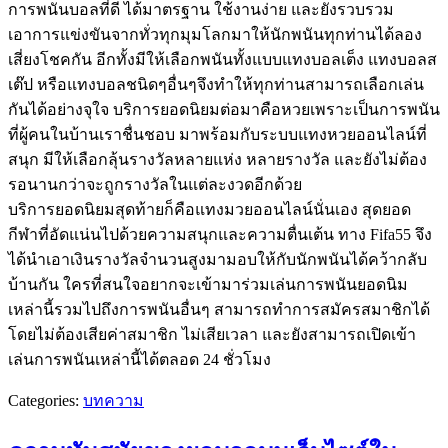
การพนันบอลที่ดี ได้มาตรฐาน ใช้งานง่าย และยังรวบรวม
เอาการแข่งขันจากทั่วทุกมุมโลกมาให้นักพนันทุกท่านได้ลอง
เสี่ยงโชคกัน อีกทั้งมีให้เลือกพนันทั้งแบบแทงบอลเต็ง แทงบอลส
เต๊ป หรือแทงบอลชนิดๆอื่นๆจึงทำให้ทุกท่านสามารถเลือกเล่น
กันได้อย่างจุใจ บริการยอดนิยมต่อมาคือหวยเพราะเป็นการพนัน
ที่ผู้คนในบ้านเราชื่นชอบ มาพร้อมกับระบบแทงหวยออนไลน์ที่
สนุก มีให้เลือกลุ้นรางวัลหลายแห่ง หลายรางวัล และยังไม่ต้อง
รอนานกว่าจะถูกรางวัลในแต่ละงวดอีกด้วย
บริการยอดนิยมสุดท้ายก็คือแทงมวยออนไลน์นั่นเอง สุดยอด
กีฬาที่อัดแน่นไปด้วยความสนุกและความตื่นเต้น ทาง Fifa55 จึง
ได้นำเอาเงินรางวัลจำนวนสูงมามอบให้กับนักพนันได้คว้ากลับ
บ้านกัน ใครที่สนใจอยากจะเข้ามาร่วมเล่นการพนันยอดนิม
เหล่านี้รวมไปถึงการพนันอื่นๆ สามารถทำการสมัครสมาชิกได้
โดยไม่ต้องเสียค่าสมาชิก ไม่เสียเวลา และยังสามารถเปิดเข้า
เล่นการพนันเหล่านี้ได้ตลอด 24 ชั่วโมง
Categories:
บทความ