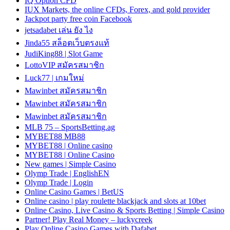
IQ Option CFD
IUX Markets, the online CFDs, Forex, and gold provider
Jackpot party free coin Facebook
jetsadabet เล่น ยัง ไง
Jinda55 สล็อตเว็บตรงแท้
JudiKing88 | Slot Game
LottoVIP สมัครสมาชิก
Luck77 | เกมใหม่
Mawinbet สมัครสมาชิก
Mawinbet สมัครสมาชิก
Mawinbet สมัครสมาชิก
MLB 75 – SportsBetting.ag
MYBET88 MB88
MYBET88 | Online casino
MYBET88 | Online Casino
New games | Simple Casino
Olymp Trade | EnglishEN
Olymp Trade | Login
Online Casino Games | BetUS
Online casino | play roulette blackjack and slots at 10bet
Online Casino, Live Casino & Sports Betting | Simple Casino
Partner! Play Real Money – luckycreek
Play Online Casino Games with Dafabet