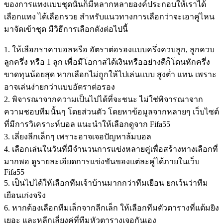
ของการแทงแบบชุดนั้นก็มีหลากหลายองค์ประกอบให้เราได้
เลือกแทง ได้เลือกรวย สำหรับแนวทางการเลือกว่าจะเอาคู่ไหน
มาจัดเข้าชุด มีวิธีการเลือกดังต่อไปนี้
1. ให้เลือกราคาบอลหรือ อัตราต่อรองแบบครึ่งควบลูก, ลูกควบ
ลูกครึ่ง หรือ 1 ลูก เพื่อมีโอกาสได้เงินหรืออย่างดีก็โดนหักครึ่ง
ขาดทุนน้อยสุด หากเลือกไม่ถูกให้ไปเล่นแบบ สูงต่ำ แทน เพราะ
อาจเล่นง่ายกว่าแบบอัตราต่อรอง
2. พิจารณาจากความเป็นไปได้ที่จะชนะ ไม่ใช่พิจารณาจาก
ความชอบทีมนั้นๆ โดยส่วนตัว โดยหาข้อมูลจากหลายๆ เว็บไซต์
ที่มีการวิเคราะห์บอล แนะนำให้เลือกดูจาก Fifa55
3. เลี่ยงลีกเล็กๆ เพราะอาจเจอปัญหาล้มบอล
4. เลือกเล่นในวันที่มีจำนวนการแข่งหลายคู่เพื่อสร้างทางเลือกที่
มากพอ ดูรายละเอียดการแข่งขันของแต่ละคู่ได้ภายในเว็บ
Fifa55
5. เป็นไปได้ให้เลือกทีมเจ้าบ้านมากกว่าทีมเยือน ยกเว้นว่าทีม
เยือนเก่งจริง
6. หากต้องเลือกทีมเล็กจากลีกเล็ก ให้เลือกทีมตัวตารางที่แต้มยิง
เยอะ และหลีกเลี่ยงคู่ที่ทีมหัวตารางเจอกันเอง