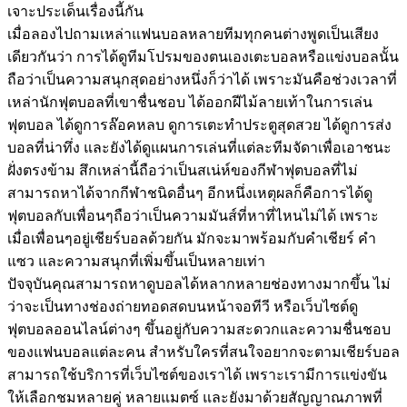
เจาะประเด็นเรื่องนี้กัน
เมื่อลองไปถามเหล่าแฟนบอลหลายทีมทุกคนต่างพูดเป็นเสียง
เดียวกันว่า การได้ดูทีมโปรมของตนเองเตะบอลหรือแข่งบอลนั้น
ถือว่าเป็นความสนุกสุดอย่างหนึ่งก็ว่าได้ เพราะมันคือช่วงเวลาที่
เหล่านักฟุตบอลที่เขาชื่นชอบ ได้ออกฝีไม้ลายเท้าในการเล่น
ฟุตบอล ได้ดูการล๊อคหลบ ดูการเตะทำประตูสุดสวย ได้ดูการส่ง
บอลที่น่าทึ่ง และยังได้ดูแผนการเล่นที่แต่ละทีมจัดาเพื่อเอาชนะ
ฝั่งตรงข้าม สึกเหล่านี้ถือว่าเป็นสเน่ห์ของกีฬาฟุตบอลที่ไม่
สามารถหาได้จากกีฬาชนิดอื่นๆ อีกหนึ่งเหตุผลก็คือการได้ดู
ฟุตบอลกับเพื่อนๆถือว่าเป็นความมันส์ที่หาที่ไหนไม่ได้ เพราะ
เมื่อเพื่อนๆอยู่เชียร์บอลด้วยกัน มักจะมาพร้อมกับคำเชียร์ คำ
แซว และความสนุกที่เพิ่มขึ้นเป็นหลายเท่า
ปัจจุบันคุณสามารถหาดูบอลได้หลากหลายช่องทางมากขึ้น ไม่
ว่าจะเป็นทางช่องถ่ายทอดสดบนหน้าจอทีวี หรือเว็บไซต์ดู
ฟุตบอลออนไลน์ต่างๆ ขึ้นอยู่กับความสะดวกและความชื่นชอบ
ของแฟนบอลแต่ละคน สำหรับใครที่สนใจอยากจะตามเชียร์บอล
สามารถใช้บริการที่เว็บไซต์ของเราได้ เพราะเรามีการแข่งขัน
ให้เลือกชมหลายคู่ หลายแมตซ์ และยังมาด้วยสัญญาณภาพที่