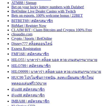
ATM88 | Signup
Bet on your lucky lottery numbers with Dafabet!
BetOnline Live Dealer Casino with Twitch
Bets on esports. 100% welcome bonus | 22BET
BITBET69 | สมัครสมาชิก
BitMart | Register Now
CLAIM BIT | Claim Bitcoins and Cryptos 100% Free
clioaudio.com
Crypto / Sports | BetOnline
Disney777 สล็อตออนไลน์
Exness Registration
FMF168 | สมัครสมาชิก
HILO55 | บาคาร่า สล็อต บอล หวย เกมสนุกๆมากมาย
HILO789 | สมัครสมาชิก
HILO9999 | บาคาร่า สล็อต บอล หวย เกมสนุกๆมากมาย
HUC99 โปรโมชั่นการพนัน, ลงทะเบียนสมาชิกใหม่
ทดลองเล่นฟรี150บาท
iFox88 สมัครสมาชิก
iFox88 สมัครสมาชิก
IMBA88 | สมัครสมาชิก