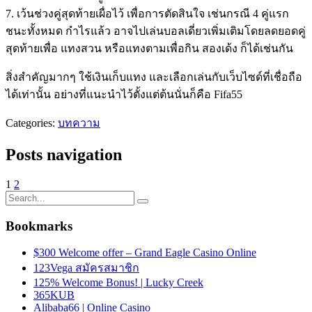
7. เว้นช่วงคู่สุดท้ายเผื่อไว้ เพื่อการตัดสินใจ เช่นกรณี 4 คู่แรก
ชนะทั้งหมด กำไรแล้ว อาจไปเล่นบอลเดี่ยวเพิ่มเติมโดยลดยอดคู่
สุดท้ายเพื่อ แทงสวน หรือแทงตามเพื่อกิน สองเด้ง ก็ได้เช่นกัน
สิ่งสำคัญมากๆ ใช้เงินเก็บแทง และเลือกเล่นกับเว็บไซด์ที่เชื่อถือ
ได้เท่านั้น อย่างที่แนะนำไว้ตั้งแต่ต้นนั่นก็คือ Fifa55
Categories:
บทความ
Posts navigation
1
2
Bookmarks
$300 Welcome offer – Grand Eagle Casino Online
123Vega สมัครสมาชิก
125% Welcome Bonus! | Lucky Creek
365KUB
Alibaba66 | Online Casino