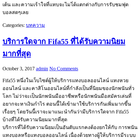
เต้น และความเร้าใจที่แทบจะไมไ่ด้แตกต่างกับการรับชมฟุต
บอลสดๆเลย
Categories:
บทความ
บริการใดจาก Fifa55 ที่ได้รับความนิยม
มากที่สุด
October 3, 2017
admin
No Comments
Fifa55 หนึ่งในเว็บไซต์ผู้ให้บริการแทงบอลออนไลน์ แทงหวย
ออนไลน์ และคาสิโนออนไลน์ที่กำลังเป็นที่นิยมของนักพนันทั่ว
โลก ไม่ว่าจะเป็นนักพนันมืออาชีพหรือนักพนันมือสมัครเล่นที่
อยากจะหาเงินกำไร ตอนนี้ได้เข้ามาใช้บริการกันเพิ่มมากขึ้น
เรื่อยๆ โดยวันนี้เราจะมาแนะนำกันว่ามีบริการใดจาก Fifa55
บ้างที่ได้รับความนิยมมากที่สุด
บริการที่ได้รับความนิยมเป็นอันดับแรกคงต้องยกให้กับ การพนัน
แทงบอลหรือแทงบอลออนไลน์ เนื่องด้วยทางผู้ให้บริการมีระบบ